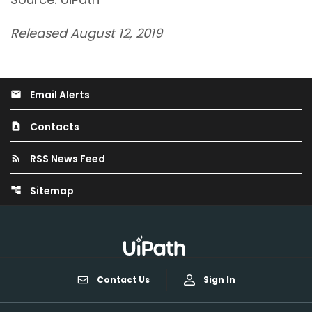
Released August 12, 2019
Email Alerts
email
Contacts
contact_page
RSS News Feed
rss_feed
Sitemap
account_tree
Contact Us
Sign In