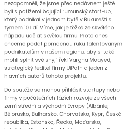
nezapomněli, že jsme před nedávnem ještě
byli s potížemi bojující rumunský start-up,
který podnikal v jednom bytě v Bukurešti s
týmem 10 lidí. Víme, jak je těžké ze skvělého
nápadu udělat skvělou firmu. Proto dnes
chceme podat pomocnou ruku talentovaným
podnikatelům v našem regionu, aby si také
mohli splnit své sny,” řekl Vargha Moayed,
strategický ředitel firmy UiPath a jeden z
hlavních autorů tohoto projektu.
Do soutěže se mohou přihlásit startupy nebo
firmy v počátečních fázích rozvoje ze všech
zemí střední a východní Evropy (Albánie,
Bělorusko, Bulharsko, Chorvatsko, Kypr, Česká
republika, Estonsko, Řecko, Maďarsko,